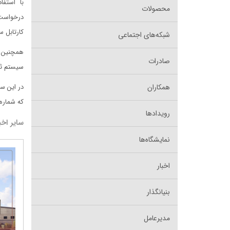
با استف
محصولات
درخواست‌ه
کارتابل س
شبکه‌های اجتماعی
همچنین ت
صادرات
سیستم ثب
همکاران
در این س
که شماره 
رویدادها
سایر اخب
نمایشگاه‌ها
اخبار
بنیانگذار
مدیرعامل