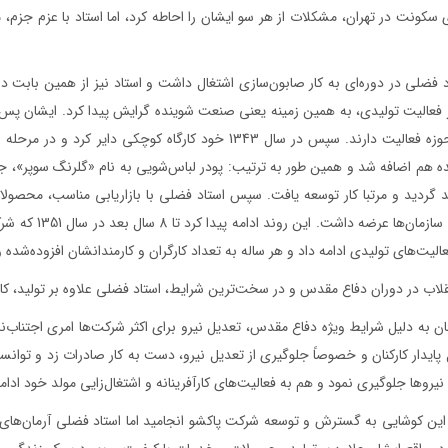
د فضلی در دوره‌ای به کار صابون‌سازی اشتغال داشت و استاد نيز از همين بابت در 
ز فعاليت توليدی، به همين زمينه‌ يعنی صنعت شوينده گرايش پيدا کرد. ايشان پس
در اين حوزه فعاليت دارند. سپس در سال 1343 خود کارگاه
ه هم اضافه شد و همین طور به ترتيب: پودر لباس‌شويی به نام «گلرنگ سوپر»، جر
د گردید و مرتبا کار توسعه یافت. سپس استاد فضلی با بازاريابی مناسب، محصولات 
هتل‌ها و سازما
اليت‌های توليدی ادامه داد و هر ساله به تعداد کارگران و کارمندانشان افزوده‌شد
نقلاب در دوران دفاع مقدس و در سخت‌ترين شرايط، استاد فضلی علاوه بر توليد، کار ص
ان به دليل شرايط ويژه دفاع مقدس، تعديل نيرو برای اکثر شرکت‌ها امری اجتناب‌ن
 پايدار کارکنان و خصوصاً جلوگيری از تعديل نيرو، دست به کار صادرات زد و توانس
نيروها جلوگيری نمود و هم به فعاليت‌های کارآفرينانه و اشتغال‌زایی مولد خود ادامه
 این کوشايی به گسترش و توسعه شرکت پاکشو انجامید اما استاد فضلی آرمان‌های