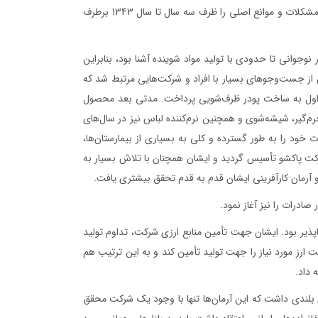
در ابتدای سکونت در تهران، مشکلات از هر سو ايشان را احاطه کرد، اما استاد با عزم جزم، مشکلات و موانع اصلی را ظرف سه سال تا سال 1343 برطرف
نوجوانی تا حدودی با توليد مواد شوينده آشنا بود، بنابراين
 از جست‌وجوهای بسيار با افراد و شرکت‌هايی مرتبط شد که
 کوچکی داير کرد و در مرحله اول به ساخت پودر ظرف‌شویی پرداخت. مدتی بعد محصول
م‌گير، شيشه‌شوی و همچنين نرم‌کننده لباس نيز در سال‌های
خود را به طور گسترده و کلی به بسياری از بيمارستا‌ن‌ها،
ن‌ها عرضه داشت. اين روند ادامه پیدا کرد تا 8 سال بعد در سال 1351 که شرکت پاکشو تأسيس گردید و ایشان همچنان با تلاش بسيار به
ه و آرمان کارآفرينی ايشان قدم به قدم تحقق بيشتری یافت.
ادرات را نيز آغاز نمود.
اپذیر بود. ايشان جهت تأمين منابع ارزی شرکت، تداوم توليد
ت ارز مورد نياز را جهت توليد تأمين کند و به اين ترتيب هم
 داد.
 بلندی داشت که این آرمان‌ها تنها با وجود یک شرکت محقق