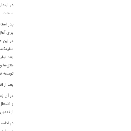
ساخت.
پدر استا
برای آغا
سفيدکنند
بعد تولي
توسعه فع
بعد از ا
در آن زم
و اشتغال
از تعديل 
در ادامه