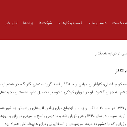
 نخست
داستان ما
کسب و کارها
شرکت‌ها
برندها
اتاق خبر
لی
/
درباره بنیانگذار
یانگذار
م به جهان گشود. او در دوران کودکی علاوه بر تحصیل علم، نخستین تجربه‌ها
او در سال 1331 در سن ۲۰ سالگی و پس از ازدواج برای یافتن افق‌های روشن‌ت
به دست آورد. سپس در سال 1340 راهی تهران شد و با عزمی راسخ و امیدی
ؤیایی که با عشق به مردم سرزمینش و اشتغال‌زایی برای هم‌وطنانش همراه بود.