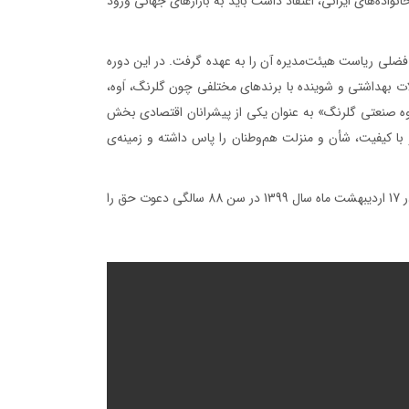
اده‌های ایرانی، اعتقاد داشت باید به بازارهای جهانی ورود
نشست که استاد فضلی رياست هیئت‌مدیره آن را به عهده‌ گرفت. در اين دوره
ات بهداشتی و شوينده با برندهای مختلفی چون گلرنگ، اَوه،
روه صنعتی گلرنگ» به عنوان يکی از پیشرانان اقتصادی بخش
نوع و با کیفیت، شأن و منزلت هم‌وطنان را پاس داشته و زمینه‌ی
بنیانگذار گروه صنعتی گلرنگ، استاد محمد کریم فضلی پس از یک عمر فعالیت کارآفرینانه، در 17 اردیبهشت ماه سال 1399 در سن 88 سالگی دعوت حق را