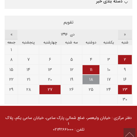
دسته بندی خبر
تقویم
»
«
دى 1396
شنبه
يکشنبه
دوشنبه
سه شنبه
چهارشنبه
پنجشنبه
جمعه
1
8
7
6
5
4
3
2
15
14
13
12
11
10
9
22
21
20
19
18
17
16
29
28
27
26
25
24
23
30
کلیه حقوق مادی و معنوی سایت محفوظ و متعلق به گروه
صنعتی گلرنگ است. 1405 ©
دفتر مرکزی : خیابان ولیعصر، ضلع شمالی پارک ساعی، خیابان ساعی یکم، پلاک
توسعه توسط
گلرنگ سیستم
۱
تلفن : 02142661000