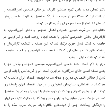
صنعتی گلرنگ و آقای پایداری مدیر عامل شرکت میهن بودند.
دکتر فضلی مدیر عامل گروه صنعتی گلرنگ در حالی تندیس امین‌الضرب را
دریافت کرد که 17000 نفر در مجموعه‌ گلرنگ مشغول به کارند. 10 سال پیش
در سال 87 کمتر از 2000 نفر در این گروه کار می‌کردند.
خاطرنشان می‌شود، دومین همایش اهدای تندیس و نشان امین‌الضرب به
کارآفرینان بخش خصوصی کشور، با هدف ایجاد روحیه امید و کارآفرینی در
جامعه به کمک نسل جوان برگزار شد که این هدف با انتخاب کارآفرینان و
پیشکسوتان که در سال‌های گذشته نسبت به کارآفرینی و ایجاد خلاقیت
اقدام کرده‌اند، دنبال می‌شود.
لازم به ذکر است، حاج حسن امین‌الضرب، موسس «مجلس وکلای تجار»
یعنی سلف اصلی «اتاق بازرگانی» در ایران است. او و فرزندانش را باید اولین
نسل از فعالان اقتصادی مدرن و علاقه‌مند به توسعه اقتصاد ایران دانست که
هر کدام با اقداماتی، بنیان‌های استواری را در نهاد اقتصاد ایران پایه‌گذاری
کردند. او از اولین تاجرانی بود که در دوره قاجار با اروپائیان به تجارت مشغول
شد. در تجارت بسیار موفق بود و اولین کسی بود که به تجارت عتیقه در ایران
با فرنگیان پرداخت. پس از دوستعلی نظام‌الدوله امورات ضرب سکه را به