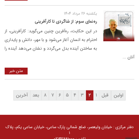
یکشنبه 26 مرداد 1404
ره‌نمای سوم: از شاگردی تا کارآفرینی
در این حکایت، ره‌آفرین چنین می‌گوید: کارآفرینی، از
احترام به انسان آغاز می‌شود و با مهر، دانش و پایداری
به ساختن آینده بدل می‌گردد و نشان می‌دهد آینده را
آنان ...
متن خبر
اولین
قبل
۱
۲
۳
۴
۵
۶
۷
۸
بعد
آخرین
کلیه حقوق مادی و معنوی سایت محفوظ و متعلق به گروه
صنعتی گلرنگ است. 1405 ©
دفتر مرکزی : خیابان ولیعصر، ضلع شمالی پارک ساعی، خیابان ساعی یکم، پلاک
توسعه توسط
گلرنگ سیستم
۱
تلفن : 02142661000