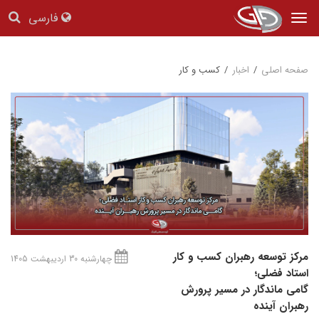
فارسی
Tog
nav
صفحه اصلی
/
اخبار
/
کسب و کار
مرکز توسعه رهبران کسب و کار
چهارشنبه 30 اردیبهشت 1405
استاد فضلی؛
گامی ماندگار در مسیر پرورش
رهبران آینده