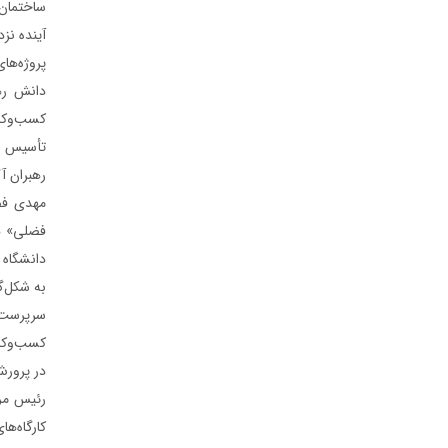
ساختمان 
آینده نز
پروژه‌ها
دانش ره
کسب‌وکار
تأسیس ای
رهبران آ
مهدی فضل
فضلی» هد
دانشگاه 
به شکل‌
سرپرست د
کسب‌وکار
در پرورش
رئیس مرک
کارگاه‌ه