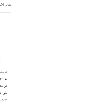
سایر اخب
درباره ما
کسب و کارها
برندها و
درباره بنیانگذار
گروه صنعتی گلرنگ
شرکت ها
دوشنبه 29 خرداد 
پیام مدیر عامل
مواد اولیه
برند ها
رونمای
تاریخچه
صنایع
هویت سازمانی
کالاهای مصرفی
مراسم
مدیران ارشد
دارو و سلامت
پلی و
خدمات مالی
جدید ا
خدمات مصرف‌کننده
تکنولوژی