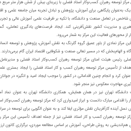
مرکز توسعه رهبران کسب‌وکار استاد فضلی با زیربنای بیش از شش هزار متر مربع 
دیک به‌عنوان پایگاهی برای آموزش، پژوهش و تبادل تجربه میان جامعه علمی و اقتصا
ی شاخص در تعامل صنعت و دانشگاه، با تکیه بر ظرفیت علمی آموزش عالی و تج
بری و مدیریت کشور نقش‌آفرینی کند. ایجاد فرصت‌های یادگیری تعاملی، گست
 از محورهای فعالیت این مرکز به شمار می‌رود.
ن مرکز نمادی از باور عمیق گروه گلرنگ به نقش آموزش، پژوهش و توسعه انسانی
گاه و الهام‌بخش که در مسیر تعالی صنعت و شکوفایی اقتصاد ایران گام برمی‌دارند.
ی رئیس هیئت امنای مرکز توسعه رهبران کسب‌وکار استاد فضلی و مدیرعامل گ
ف از تأسیس مرکز توسعه رهبران کسب و کار استاد فضلی را ایجاد بستری علمی
عنوان کرد و انجام چنین اقداماتی در کشور را موجب ایجاد امید و انگیزه در جوان
گیری مهاجرت معکوس نیز منجر شود.
انشگاه تهران نیز در همان همایش، همکاری دانشگاه تهران به عنوان نماد آم
 را اقدامی مبارک دانست و ابراز امیدواری کرد که مرکز توسعه رهبران کسب‌وکار ا
 نسل آینده کارآفرینان نقش مؤثری ایفا کند و به عنوان الگویی برای توسعه در سراس
ز توسعه رهبران کسب و کار استاد فضلی نیز از جمله اهداف تأسیس این مرکز را 
ای هم‌اندیشی به روش طراحی، آموزش بر اساس مطالعه موردی، برگزاری کانون ارزیاب