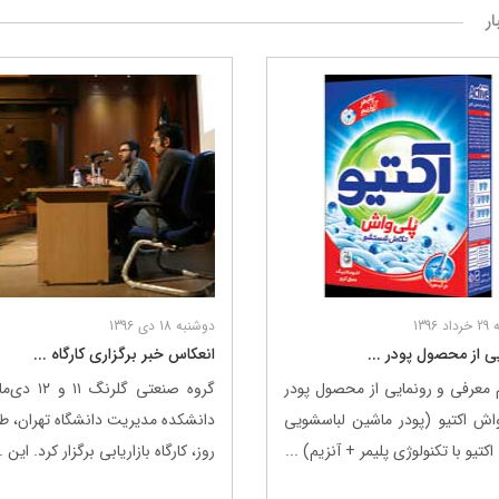
ار
 شرکت ها
مسئولیت‌های اجتماعی
اخبار و رسانه
مسئولیت‌های اجتماعی
1396
دوشنبه 18 دی 1396
موسسه خیریه استاد فضلی
ی از محصول پودر ...
انعکاس خبر برگزاری کارگاه ...
مرکز علمی ـ کاربردی گلرنگ
 معرفی و رونمایی از محصول پودر
گروه صنعتی گلرنگ ۱۱
اش اکتیو (پودر ماشین لباسشویی
دانشکده مدیریت دانشگاه تهران، ط
کتیو با تکنولوژی پلیمر + آنزیم) ...
روز، کارگاه بازاریابی برگزار کرد. این ..