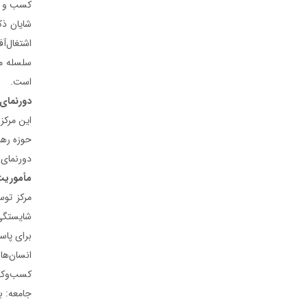
کسب و کا
سلسله مد
است.
دورنمای 
این مرکز
حوزه رهب
دورنمای ا
مأموریت
مرکز توس
شایستگی‌
برای پاس
انسان‌ها
کسب‌وکار
جامعه: ب