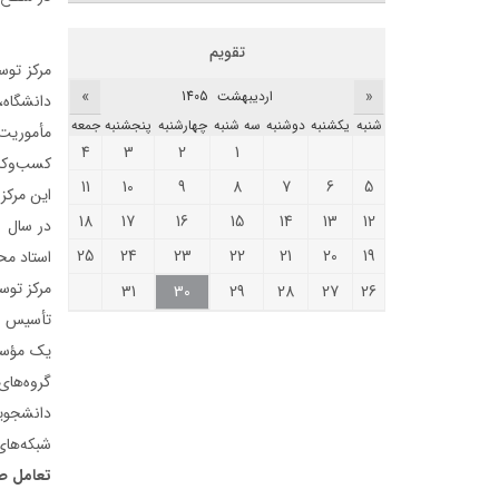
تقویم
مرکز توس
»
«
ارديبهشت 1405
دانشگاه،
شنبه
يکشنبه
دوشنبه
سه شنبه
چهارشنبه
پنجشنبه
جمعه
مأموریت 
4
3
2
1
کسب‌وکار
11
10
9
8
7
6
5
این مرکز
18
17
16
15
14
13
12
25
24
23
22
21
20
19
استاد مح
مرکز توس
31
30
29
28
27
26
تأسیس شد
یک مؤسسه
گروه‌های
دانشجویا
شبکه‌ها
تعامل ص