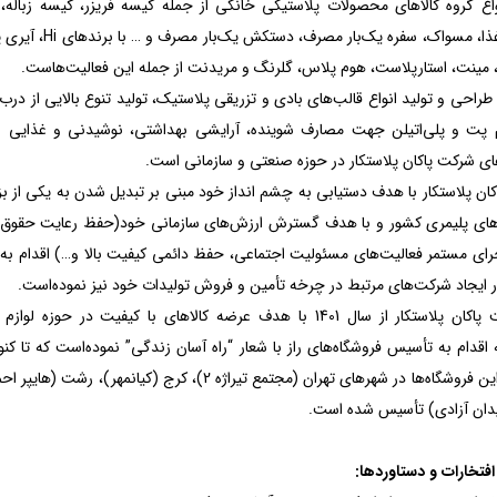
واع گروه کالاهای محصولات پلاستیکی خانگی از جمله کیسه فریزر، کیسه زباله،
محافظ غذا، مسواک، سفره یک‌بار مصرف، دستکش 
 مینت، استارپلاست، هوم پلاس، گلرنگ و مریدنت از جمله این فعالیت‌هاست.
راحی و تولید انواع قالب‌های بادی و تزریقی پلاستیک، تولید تنوع بالایی از درب
م پت و پلی‌اتیلن جهت مصارف شوینده، آرایشی بهداشتی، نوشیدنی و غذایی ا
ای شرکت پاکان پلاستکار در حوزه صنعتی و سازمانی است.
ان پلاستکار با هدف دستیابی به چشم انداز خود مبنی بر تبدیل شدن به یکی از بز
های پلیمری کشور و با هدف گسترش ارزش‌های سازمانی خود(حفظ رعایت حقوق
جرای مستمر فعالیت‌های مسئولیت اجتماعی، حفظ دائمی کیفیت بالا و…) اقدام به 
 ایجاد شرکت‌های مرتبط در چرخه تأمین و فروش تولیدات خود نیز نموده‌است.
• شرکت پاکان پلاستکار از سال 1401 با هدف عرضه کالاهای با کیفیت در حوزه لو
 اقدام به تأسیس فروشگاه‌های راز با شعار “راه آسان زندگی” نموده‌است که تا کنو
شعبه از این فروشگاه‌ها در شهرهای تهران (مجتمع تیراژه 2)، کرج (کیانمهر)، رشت
دان آزادی) تأسیس شده ‌است.
افتخارات و دستاوردها: