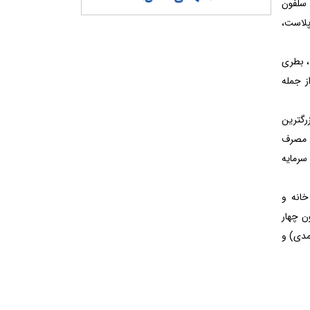
 سلفون
یک‌بار مصرف و … با برندهای Hi، آیری پلاست،
، بطری
ز جمله
رگترین
 مصرف‌
سرمایه
ازم خانه و
ن چهار
 (هایپر احمدی) و