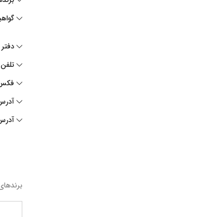
گواهی
دفتر 
تلفن
فکس
آدرس
آدرس
برندهای