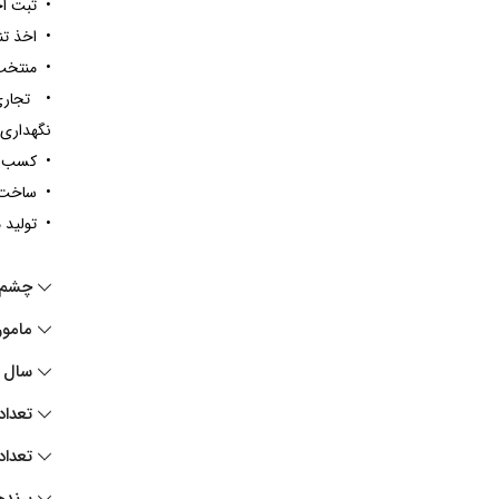
• ثبت اخ
• اخذ ت
• منتخب 100 برند برتر کشور در 
• تجاری
نگهداری 
• کسب رتبه A و وضعیت عالی از اداره نظارت بر غذا و دارو 
• ساخت ب
• تولید محصولا
چشم ا
مامو
سال 
تعداد
تعداد
برنده