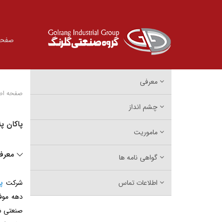
صفحه
معرفی
صفحه اص
چشم انداز
پاکان پل
ماموریت
معرف
گواهی نامه ها
اطلاعات تماس
شرکت
پا
دهه موفق
صنعتی ش