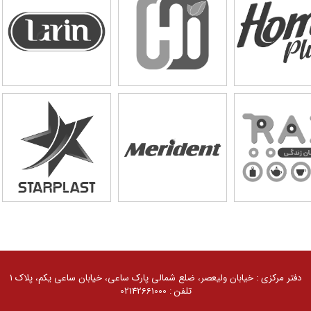
 شرکت ها
مسئولیت‌های اجتماعی
اخبار و رسانه
مسئولیت‌های اجتماعی
موسسه خیریه استاد فضلی
مرکز علمی ـ کاربردی گلرنگ
لرنگ است. 1405 ©
دفتر مرکزی : خیابان ولیعصر، ضلع شمالی پارک ساعی، خیابان ساعی یکم، پلاک ۱
تلفن : 02142661000