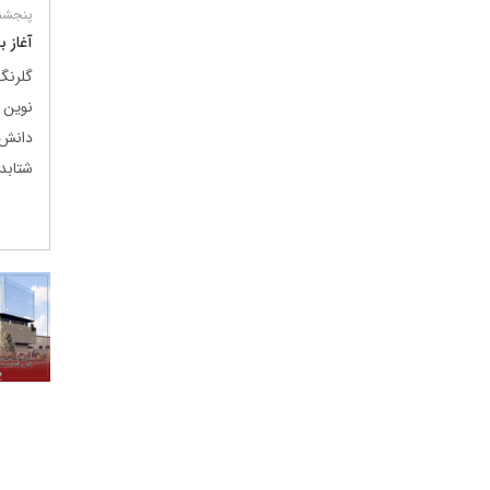
پنجشنبه 11 تی
آغاز 
گلرنگ
نوین
دانش‌
شتابد