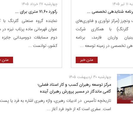
ر 1405
چهارشنبه 27 خرداد 1405
برنامه شتابدهی تخصصی ...
رکورد ۷۱.۶۰ متری برای ...
 ونچرز (مرکز نوآوری و فناوری‌های
نماینده گروه صنعتی گلرنگ با
 گلرنگ) با همکاری شرکت
عنوان قهرمانی ماده پرتاب نیزه در 
بنیان واریان فارمد، برنامه
دوم مسابقات دوومیدانی جایزه 
هی تخصصی در زمینه توسعه ...
کشور، توانست ...
متن خبر
متن خ
چهارشنبه 30 اردیبهشت 1405
مرکز توسعه رهبران کسب و کار استاد فضلی؛
گامی ماندگار در مسیر پرورش رهبران آینده
تاریخچه تأسیس در ادبیات رهبری، واژه رهبری اشاره به فرد یا پست و
است. سفری است که از خود فرد آغاز ...