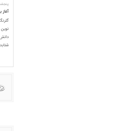
پنجشنبه 11 تی
آغاز 
گلرنگ
نوین
دانش‌
شتابد