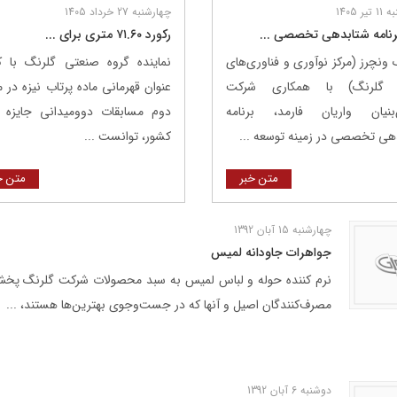
ر 1405
چهارشنبه 27 خرداد 1405
برنامه شتابدهی تخصصی ...
رکورد ۷۱.۶۰ متری برای ...
 ونچرز (مرکز نوآوری و فناوری‌های
نماینده گروه صنعتی گلرنگ با
 گلرنگ) با همکاری شرکت
عنوان قهرمانی ماده پرتاب نیزه در 
بنیان واریان فارمد، برنامه
دوم مسابقات دوومیدانی جایزه 
هی تخصصی در زمینه توسعه ...
کشور، توانست ...
متن خبر
متن خ
چهارشنبه 15 آبان 1392
جواهرات جاودانه لميس
مصرف‌کنندگان اصیل و آنها که در جست‌وجوی بهترین‌ها هستند، ...
دوشنبه 6 آبان 1392