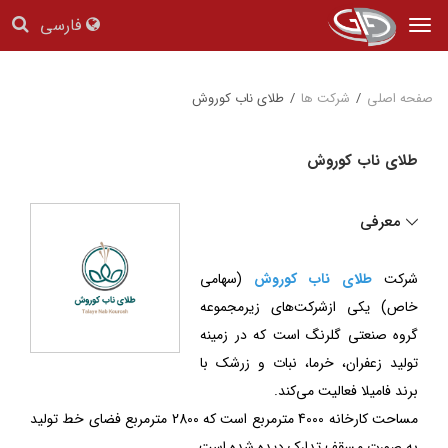
فارسی
Tog
nav
صفحه اصلی
/
شرکت ها
/
طلای ناب کوروش
طلای ناب کوروش
معرفی
شرکت
طلای ناب کوروش
(سهامی
خاص) یکی ازشرکت‌های زیرمجموعه
گروه صنعتی گلرنگ است که در زمینه
تولید زعفران، خرما، نبات و زرشک با
برند فامیلا فعالیت می‌کند.
مساحت کارخانه 4000 مترمربع است که 2800 مترمربع فضای خط تولید
به صورت مسقف تدارک دیده شده است.