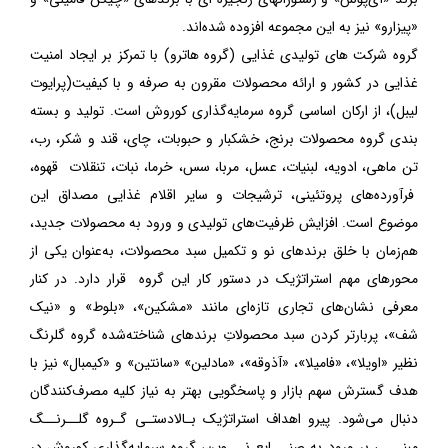
«پیزارو» نیز به این مجموعه افزوده شده‌اند.
گروه شرکت های تولیدی غذایی (گروه هاترو) با تمرکز بر ایجاد امنیت
غذایی در کشور و ارائه محصولات مقرون به صرفه و با کیفیت(پرایوت
لیبل)، از ارکان اساسی گروه سرمایه‌گذاری کوروش است. تولید و بسته
بندی گروه محصولات برنج، خشکبار و حبوبات، چای، قند و شکر، رب،
تن ماهی، ادویه، لبنیات، عسل، مربا، سس، خرما، نبات، تنقلات قهوه،
فرآورده‌های پروتئینی، ترشیجات و سایر اقلام غذایی مصداق این
موضوع است. افزایش ظرفیت‌های تولیدی و ورود به محصولات جدید،
هم‌زمان با خلق برندهای نو و تکمیل سبد محصولات، به‌عنوان یکی از
محورهای مهم استراتژیک در دستور کار این گروه قرار دارد. در کنار
معرفی نشان‌های تجاری تازه‌ای مانند «مشکین»، «بلوط» و «نیک
شف»، پربارتر کردن سبد محصولاتِ برندهای شناخته‌شده گروه گلرنگ
نظیر «اویلا»، «فامیلا»، «آذوقه»، «مادلین» «سانتین» و «کیمبال» نیز با
هدف گسترش سهم بازار و پاسخگویی بهتر به نیاز کلیه مصرف‌کنندگان
دنبال می‌شود. پیرو اهداف استراتژیک بـالادستـی گـروه گلــرنــگ
مبنـــی بر ورود به صنـــایع نـــوین، گروه سرمایه‌گذاری کوروش در