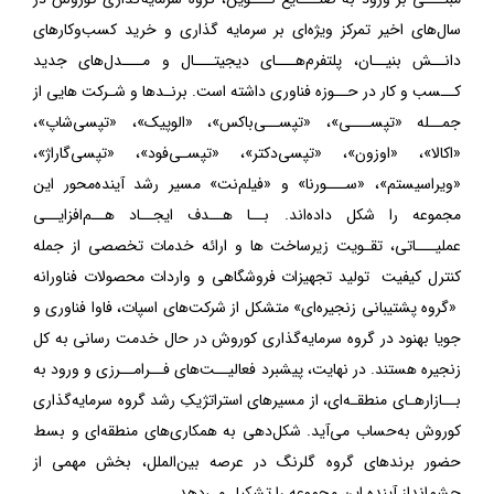
سال‌های اخیر تمرکز ویژه‌ای بر سرمایه گذاری و خرید کسب‌وکارهای
دانــش بنیــان، پلتفرم‌هـــای دیجیتـــال و مـــدل‌های جدید
کــسب و کار در حــوزه فناوری داشته است. برنـدها و شـرکت هایی از
جمــله «تپســـی»، «تپســی‌باکس»، «الوپیک»، «تپسی‌شاپ»،
«اکالا»، «اوزون»، «تپسی‌دکتر»، «تپسـی‌فود»، «تپسی‌گاراژ»،
«ویراسیستم»، «ســـورنا» و «فیلم‌نت» مسیر رشد آینده‌محور این
مجموعه را شکل داده‌اند. بــا هــدف ایجــاد هــم‌افزایــی
عملیـــاتی، تقـویت زیرساخت ها و ارائه خدمات تخصصی از جمله
کنترل کیفیت تولید تجهیزات فروشگاهی و واردات محصولات فناورانه
«گروه پشتیبانی زنجیره‌ای» متشکل از شرکت‌های اسپات، فاوا فناوری و
جویا بهنود در گروه سرمایه‌گذاری کوروش در حال خدمت رسانی به کل
زنجیره هستند. در نهایت، پیشبرد فعالیــت‌های فــرامــرزی و ورود به
بــازارهـای منطقـه‌ای، از مسیرهای استراتژیکِ رشد گروه سرمایه‌گذاری
کوروش به‌حساب می‌آید. شکل‌دهی به همکاری‌های منطقه‌ای و بسط
حضور برندهای گروه گلرنگ در عرصه بین‌الملل، بخش مهمی از
چشم‌انداز آینده این مجموعه را تشکیل می‌دهد.