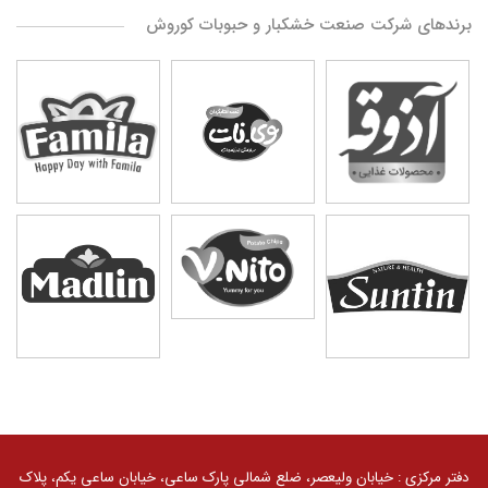
برندهای شرکت صنعت خشکبار و حبوبات کوروش
کلیه حقوق مادی و معنوی سایت محفوظ و متعلق به گروه
صنعتی گلرنگ است. 1405 ©
دفتر مرکزی : خیابان ولیعصر، ضلع شمالی پارک ساعی، خیابان ساعی یکم، پلاک