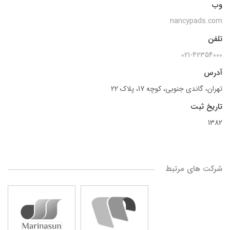
وب
nancypads.com
تلفن
021-42354000
آدرس
تهران، گاندی جنوبی، کوچه 17، پلاک 22
تاریخ ثبت
1382
شرکت های مرتبط