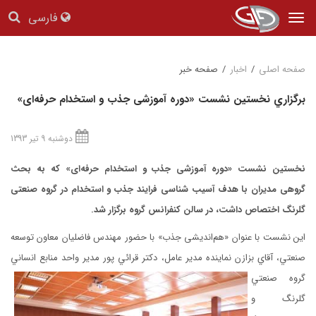
فارسی
Tog
nav
صفحه اصلی
/
اخبار
/
صفحه خبر
برگزاري نخستين نشست «دوره آموزشی جذب و استخدام حرفه‌ای»
دوشنبه 9 تیر 1393
نخستين نشست «دوره آموزشی جذب و استخدام حرفه‌ای» كه به بحث
گروهی مدیران با هدف آسیب شناسی فرایند جذب و استخدام در گروه صنعتی
گلرنگ اختصاص داشت، در سالن كنفرانس گروه برگزار شد.
اين نشست با عنوان «هم‌اندیشی جذب» با حضور مهندس فاضليان معاون توسعه
صنعتي، آقاي بزازن نماينده مدير عامل، دكتر قرائي پور مدير واحد منابع انساني
گروه صنعتي
گلرنگ و