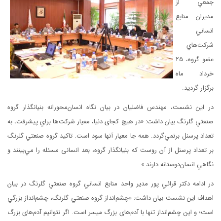
جمعي از
مديران منابع
انساني
شركت‌هاي
عضو گروه، 25
خرداد ماه
برگزار گرديد.
در اين نشست، مهندس فاضلیان در بيان نگاه انسان‌محورانه بنيانگذار گروه
صنعتي گلرنگ بيان داشت: «در هیچ كجای دنیا، معیار شرکت‌ها براي پيشرفت، به
تعداد پرسنل برنمي‌گردد. همه جا معیار آنها سود است. تاكيد گروه صنعتي گلرنگ
بر تعداد پرسنل از آن روست كه بنيانگذار گروه، بعد انسانی مسئله را مي‌بينند و
نگاهي انسان‌دوستانه دارند.»
در ادامه دكتر قرائي پور مدير واحد منابع انساني گروه صنعتي گلرنگ در بيان
اهداف اين نشست بيان داشت:‌ «چشم‌انداز گروه صنعتي گلرنگ، چشم‌انداز بزرگي
است؛ و اين چشم‌انداز تنها با آدم‌های بزرگ میسر است. اگر نتوانیم آدم‌های بزرگ