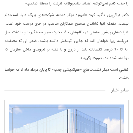
را جذب کنیم نمی‌توانیم اهداف بلندپروازانه شرکت را محقق نمايیم.»
دكتر قرائي‌پور تأكيد كرد: «امروزه ديگر دغدغه شركت‌هاي بزرگ دنيا، استخدام
نیست. دغدغه آنها نشاندن صحيح همكاران مناسب در جای درست خود است.
شركت‌هاي پیشرو صنعتي در نظام‌های جذب خود بسيار سختگیرانه و با دقت عمل
مي‌كنند زيرا خواهان آنند كه جذبی اثربخش داشته باشند، ضمن آن كه معتقدند
80 تا 90 درصد انتصابات بايد از درون و با تکیه بر نیروهای داخل سازمان که
توانمند شده اند، صورت بگيرد.»
گفتني است ديگر نشست‌هاي «هم‌اندیشی جذب» تا پايان مرداد ماه ادامه خواهد
داشت.
سایر اخبار