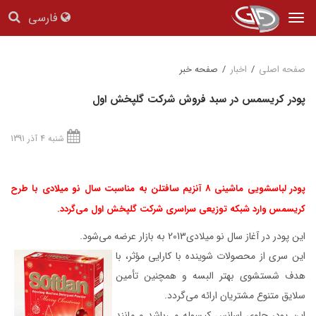
فارسی
Tog
nav
صفحه اصلی
/
اخبار
/
صفحه خبر
پودر كريسمس در سبد فروش شركت گلپخش اول
شنبه 4 آذر 1391
پودر لباسشویی ماشینی 8 آنزیم سافتلن به مناسبت سال نو میلادی با طرح
کریسمس وارد شبکه توزیعی سراسری شرکت گلپخش اول می‌گردد
.
این پودر در آغاز سال نو میلادی2013 به بازار عرضه می‌شود.
این سری از محصولات شوینده با کارایی مؤثر، با
هدف شستشوی بهتر البسه و همچنین تأمین
سلایق متنوع مشتریان ارائه می‌گردد.
این پودر حاوی اسانس کپسوله می‌باشد و مانند