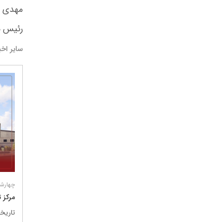
مهدی 
رئیس ه
سایر اخب
درباره ما
کسب و کارها
برندها و
درباره بنیانگذار
گروه صنعتی گلرنگ
شرکت ها
چهارشنبه 30 اردی
پیام مدیر عامل
مواد اولیه
برند ها
مرکز 
تاریخچه
صنایع
هویت سازمانی
کالاهای مصرفی
تاریخ