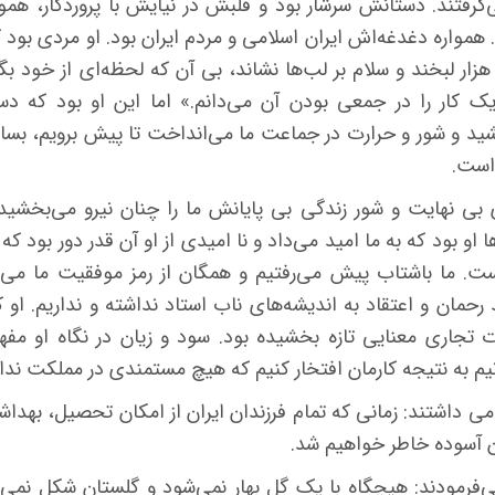
‌گرفتند
.
دستانش سرشار بود و قلبش در نیایش با پروردگار، هم
همواره دغدغه‌اش ایران اسلامی و مردم ایران بود
.
او مردی بود 
هزار لبخند و سلام بر لب‌ها نشاند، بی آن که لحظه‌ای از خود بگ
 یک کار را در جمعی بودن آن می‌دانم
.»
اما این او بود که دس
ید و شور و حرارت در جماعت ما می‌انداخت تا پیش برویم، بسازی
 است
.
 بی نهایت و شور زندگی بی پایانش ما را چنان نیرو می‌بخشید ک
ا او بود که به ما امید می‌داد و نا امیدی از او آن قدر دور بود 
ست
.
ما باشتاب پیش می‌رفتیم و همگان از رمز موفقیت ما می‌پ
رحمان و اعتقاد به اندیشه‌های ناب استاد نداشته و نداریم
.
او 
ت تجاری معنایی تازه بخشیده بود
.
سود و زیان در نگاه او مف
یم به نتیجه كارمان افتخار كنیم كه هیچ مستمندی در مملكت ندا
 می داشتند
:
زمانی که تمام فرزندان ایران از امكان تحصیل، بهداش
ن آسوده خاطر خواهیم شد
.
ی‌فرمودند
:
هیچگاه با یک گل بهار نمی‌شود و گلستان شکل نمی 