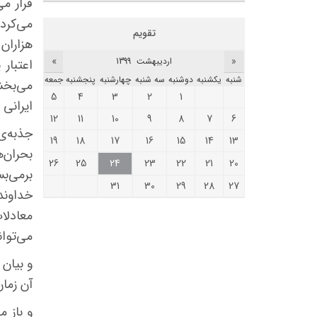
قرار می
می‌کرد
.
تقویم
هزاران 
»
«
ارديبهشت 1399
اعتبار
شنبه
يکشنبه
دوشنبه
سه شنبه
چهارشنبه
پنجشنبه
جمعه
می‌بخش
5
4
3
2
1
ایرانی
12
11
10
9
8
7
6
جذبه‌ی
19
18
17
16
15
14
13
بحران‌ه
26
25
24
23
22
21
20
برمی‌ب
31
30
29
28
27
خداوند 
معادلا
می‌توان
و بیان
آن زما
و باز م