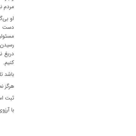
مردم نی
او بی‌گ
دست دا
مسئولی
دریغ ن
کنیم
.
باشد تا
هرگز ن
ثبت اس
با آرزو