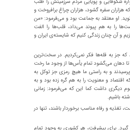
واره شکوفایی و پویایی مردم سرزمینش را طلب
که هزاران سفره گشود، هزاران چراغ برافروخت و
وید
.
او معتقد به جماعت بود و می‌فرمود
: «
من
ت‌ها را به هم پیوند می‌داد، قلب‌ها را الفت
م و آن چنان زندگی کنیم که شایسته‌ی ایران و
ه جز به قله‌ها فکر نمی‌کردیم
.
در سخت‌ترین
که تا دهان می‌گشود تمام یأس‌ها از وجود ما رخت
رسیدند و به راستی ما هیچ رمزی جز توکل به
که اقتصاد و معنویت را به هم گره زده بود و به
هوم دیگری داشت کما این که می‌فرمود
:
زمانی
شته باشیم
.
ت، تغذیه و رفاه مناسب برخوردار باشند، تنها در
گیرد
.
برای پیشرفت، هر کشوری به وجود تمام