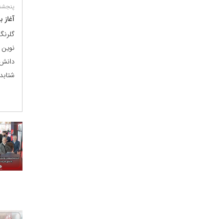
پنجشنبه 11 تی
آغاز 
گلرنگ
نوین
دانش‌
شتابد