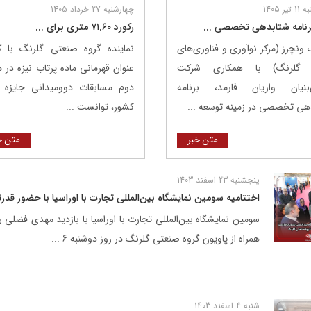
ر 1405
چهارشنبه 27 خرداد 1405
برنامه شتابدهی تخصصی ...
رکورد ۷۱.۶۰ متری برای ...
 ونچرز (مرکز نوآوری و فناوری‌های
نماینده گروه صنعتی گلرنگ با
 گلرنگ) با همکاری شرکت
عنوان قهرمانی ماده پرتاب نیزه در 
بنیان واریان فارمد، برنامه
دوم مسابقات دوومیدانی جایزه 
هی تخصصی در زمینه توسعه ...
کشور، توانست ...
متن خبر
متن خ
پنجشنبه 23 اسفند 1403
اختتامیه سومین نمایشگاه بین‌المللی تجارت با اوراسیا با حضور قد
سومین نمایشگاه بین‌المللی تجارت با اوراسیا با بازدید مهدی فض
همراه از پاویون گروه صنعتی گلرنگ در روز دوشنبه 6 ...
شنبه 4 اسفند 1403