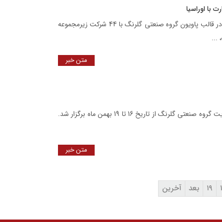
 با اوراسیا
گروه صنعتی گلرنگ در سومین نمایشگاه بین‌المللی تجارت با اوراسیا در قالب پاویون گروه صنعتی گلرنگ با 44 شرکت زیرمجموعه
...
متن خبر
پنجمین دوره مسابقات کشوری فوتسال فرشتگان سندرم داون با حمایت گروه صنعتی گلرنگ از تاریخ 16 تا 19 بهمن ماه برگزار شد.
متن خبر
۱۹
بعد
آخرین