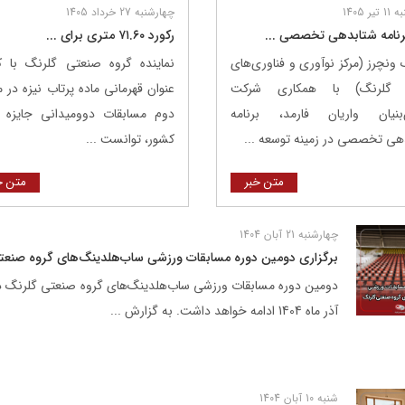
ر 1405
چهارشنبه 27 خرداد 1405
برنامه شتابدهی تخصصی ...
رکورد ۷۱.۶۰ متری برای ...
 ونچرز (مرکز نوآوری و فناوری‌های
نماینده گروه صنعتی گلرنگ با
 گلرنگ) با همکاری شرکت
عنوان قهرمانی ماده پرتاب نیزه در 
بنیان واریان فارمد، برنامه
دوم مسابقات دوومیدانی جایزه 
هی تخصصی در زمینه توسعه ...
کشور، توانست ...
متن خبر
متن خ
چهارشنبه 21 آبان 1404
برگزاری دومین دوره مسابقات ورزشی ساب‌هلدینگ‌های گروه صنعت
آذر ماه 1404 ادامه خواهد داشت. به گزارش ...
شنبه 10 آبان 1404