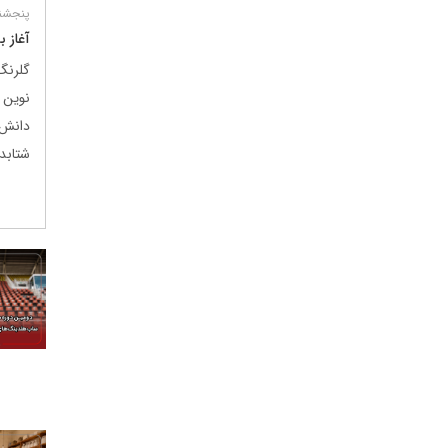
پنجشنبه 11 تی
آغاز 
گلرنگ
نوین
دانش‌
شتابد