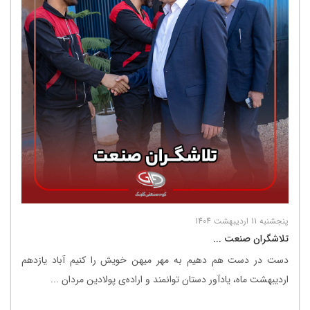
پنجشنبه 11 اردیبهشت 1404
تلاشگران صنعت ...
دست در دست هم دهیم به مهر میهن خویش را کنیم آباد یازدهم
اردیبهشت ماه، یادآور دستان توانمند و اراده‌ی پولادین مردان ...