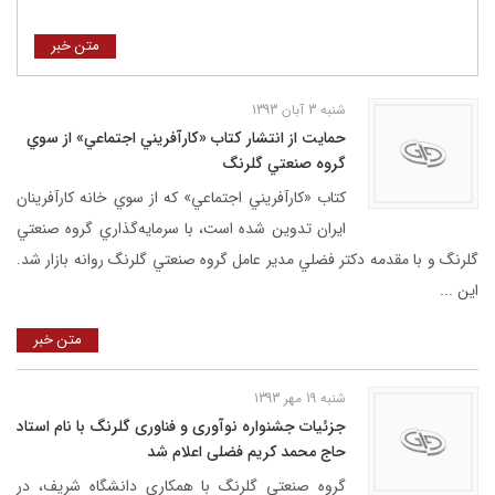
متن خبر
شنبه 3 آبان 1393
حمايت از انتشار كتاب «كارآفريني اجتماعي» از سوي
گروه صنعتي گلرنگ
كتاب «كارآفريني اجتماعي» كه از سوي خانه كارآفرينان
ايران تدوين شده است، با سرمايه‌گذاري گروه صنعتي
گلرنگ و با مقدمه دكتر فضلي مدير عامل گروه صنعتي گلرنگ روانه بازار شد.
اين ...
متن خبر
شنبه 19 مهر 1393
جزئيات جشنواره نوآوری و فناوری گلرنگ با نام استاد
حاج محمد کریم فضلی اعلام شد
گروه صنعتی گلرنگ با همكاري دانشگاه شريف، در