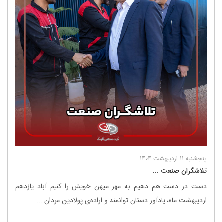
پنجشنبه 11 اردیبهشت 1404
تلاشگران صنعت ...
دست در دست هم دهیم به مهر میهن خویش را کنیم آباد یازدهم
اردیبهشت ماه، یادآور دستان توانمند و اراده‌ی پولادین مردان ...